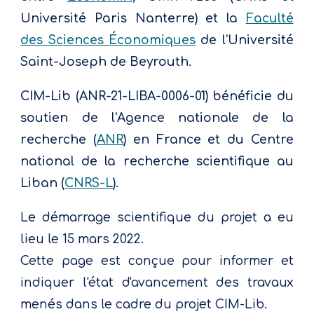
Université Paris Nanterre) et la
Faculté
des Sciences
É
conomiques
de l'Université
Saint-Joseph de Beyrouth.
CIM-Lib (ANR-21-LIBA-0006-01) bénéficie du
soutien de l'
Agence
n
ationale de la
r
echerche (
ANR
) en France et
du
Centre
national de la
r
echerche
s
cientifique au
Liban (
CNRS-L
)
.
Le démarrage scientifique du projet a eu
lieu le 15 mars 2022.
Cette page est conçue pour informer et
indiquer l'état d'avancement des travaux
menés dans le cadre du projet CIM-Lib
.